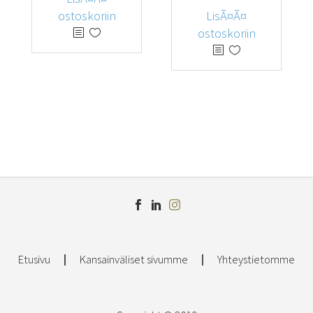
ostoskoriin
LisÃ¤Ã¤
ostoskoriin
Etusivu
Kansainväliset sivumme
Yhteystietomme