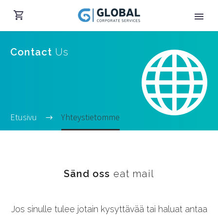


Contact
Us
Etusivu
Yhteystietomme
Suomi
Sänd oss
eat mail
Jos sinulle tulee jotain kysyttävää tai haluat antaa